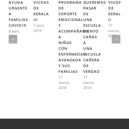
AYUDA
VIUDAS
PROGRAMA
QUEREMOS
VIUDAS
URGENTE
DE
DE
PASAR
DE
A
KERALA
SOPORTE
DE
KERALA
FAMILIAS-
III
EMOCIONAL
UNA
II
COVID19
Y
ESCUELA
7 abril,
17
2019
marzo,
ACOMPAÑAMIENTO
DE
8 abril,
2018
2020
A
CAÑAS
NIÑOS
A
CON
UNA
ENFERMEDAD
ESCUELA
AVANZADA
CAÑERA
Y SUS
DE
FAMILIAS
VERDAD
17
17
marzo,
marzo,
2018
2018