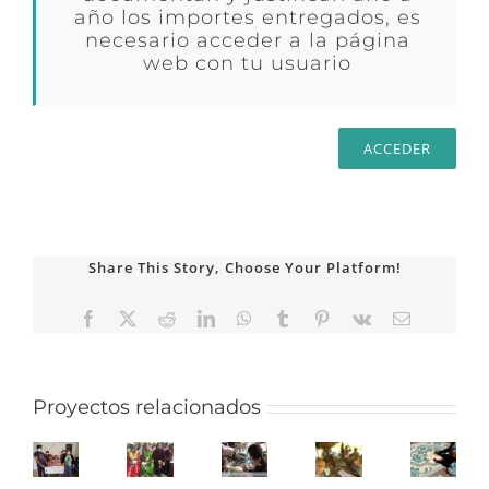
año los importes entregados, es
necesario acceder a la página
web con tu usuario
ACCEDER
Share This Story, Choose Your Platform!
Facebook
X
Reddit
LinkedIn
WhatsApp
Tumblr
Pinterest
Vk
Correo
electrónico
Proyectos relacionados