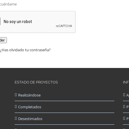
cuérdame
der
¿Has olvidado tu contraseña?
ESTADO DE PROYECTOS
IN
Realizándose
A
Completados
P
Desestimados
P