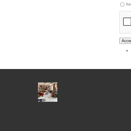
Re
Acce