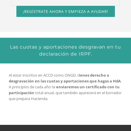
¡REGÍSTRATE AHORA Y EMPIEZA A AYUDAR!
Las cuotas y aportaciones desgravan en tu
declaración de IRPF.
Al estar inscritos en ACCD como ONGD, t
ienes derecho a
desgravación en las cuotas y aportaciones que hagas a HdA
.
A principios de cada año te
enviaremos un certificado con tu
participación
total anual, que también aparecerá en el borrador
que prepara Hacienda.