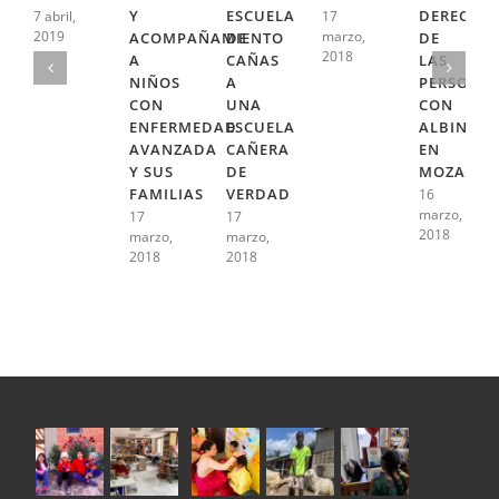
Y
ESCUELA
DERECHO
7 abril,
17
2019
marzo,
ACOMPAÑAMIENTO
DE
DE
2018
A
CAÑAS
LAS
NIÑOS
A
PERSONA
CON
UNA
CON
ENFERMEDAD
ESCUELA
ALBINISM
AVANZADA
CAÑERA
EN
Y SUS
DE
MOZAMBI
FAMILIAS
VERDAD
16
marzo,
17
17
2018
marzo,
marzo,
2018
2018