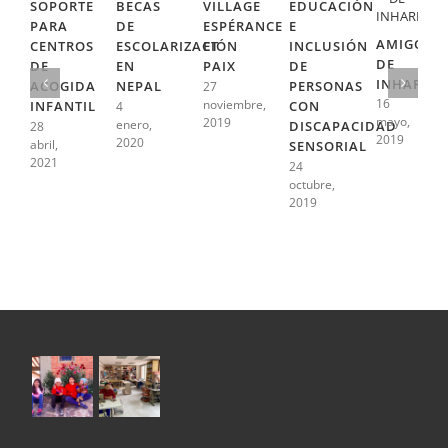
SOPORTE
BECAS
VILLAGE
EDUCACIÓN
PARA
DE
ESPÉRANCE
E
AMIGOS
CENTROS
ESCOLARIZACIÓN
ET
INCLUSIÓN
DE
DE
EN
PAIX
DE
INHARRIM
ACOGIDA
NEPAL
PERSONAS
27
16
noviembre,
INFANTIL
CON
4
mayo,
2019
enero,
DISCAPACIDAD
28
2019
2020
abril,
SENSORIAL
2021
24
octubre,
2019