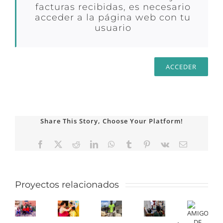
facturas recibidas, es necesario
acceder a la página web con tu
usuario
ACCEDER
Share This Story, Choose Your Platform!
Facebook
X
Reddit
LinkedIn
WhatsApp
Tumblr
Pinterest
Vk
Correo
electrónico
Proyectos relacionados