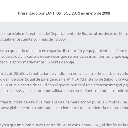
Presentado por SANT JUST SOLIDARI en enero de 2008
(el municipio más extenso del Departamento de Boaco, al nordeste de Manag
ctualmente cuenta con más de 43.000).
se ha quedado obsoleto en espacio, distribución y equipamiento, en él se t
al de salud y la cartera de servicios que se brinda es insuficiente, lo que ex
 Boaco, a aproximadamente 1,5 horas de viaje.
más de 20 años, la población reivindica un nuevo centro de salud, con vario
o de Inversión Social de Emergencia), el MINSA (Ministerio de Salud) y la Al
 de un nuevo centro de salud con el que se brindará una atención integral y g
asos recursos y en la morbimortalidad materna e infantil de todo el munici
nfraestructura de salud va más allá de una mera acción puntual (implica una 
apoya globalmente a todos aquellos elementos que contiene la red sanitaria i
oyos) que implican nuevo Centro de Salud con Camas (CSC), el diseño de la C