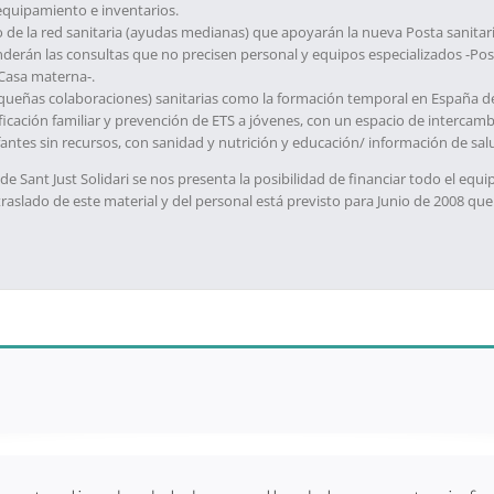
quipamiento e inventarios.
zo de la red sanitaria (ayudas medianas) que apoyarán la nueva Posta sanitar
derán las consultas que no precisen personal y equipos especializados -Posta
-Casa materna-.
ueñas colaboraciones) sanitarias como la formación temporal en España d
nificación familiar y prevención de ETS a jóvenes, con un espacio de intercam
antes sin recursos, con sanidad y nutrición y educación/ información de sal
sde Sant Just Solidari se nos presenta la posibilidad de financiar todo el equ
raslado de este material y del personal está previsto para Junio de 2008 que