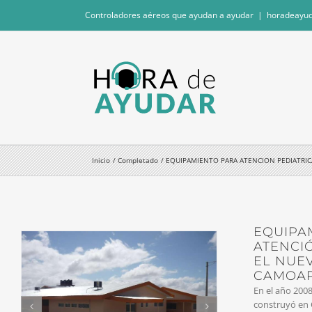
Saltar
Controladores aéreos que ayudan a ayudar
|
horadeayu
al
contenido
Inicio
Completado
EQUIPAMIENTO PARA ATENCION PEDIATRIC
EQUIPA
ATENCI
EL NUE
CAMOA
En el año 2008
construyó en