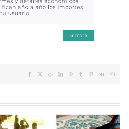
formes y detalles económicos
ifican año a año los importes
tu usuario
ACCEDER
Facebook
X
Reddit
LinkedIn
WhatsApp
Tumblr
Pinterest
Vk
Correo
electrón