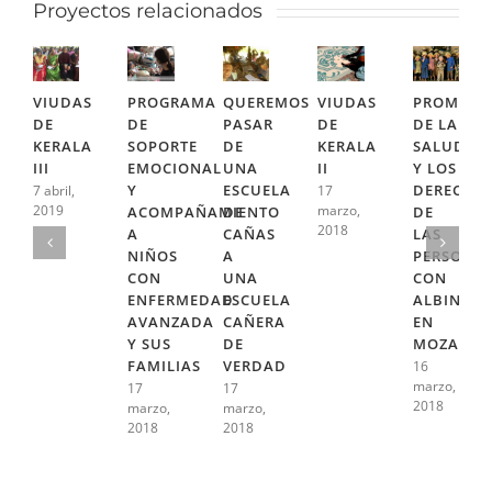
Proyectos relacionados
VIUDAS
PROGRAMA
QUEREMOS
VIUDAS
PROMOCI
DE
DE
PASAR
DE
DE LA
KERALA
SOPORTE
DE
KERALA
SALUD
III
EMOCIONAL
UNA
II
Y LOS
Y
ESCUELA
DERECHO
7 abril,
17
2019
marzo,
ACOMPAÑAMIENTO
DE
DE
2018
A
CAÑAS
LAS
NIÑOS
A
PERSONA
CON
UNA
CON
ENFERMEDAD
ESCUELA
ALBINISM
AVANZADA
CAÑERA
EN
Y SUS
DE
MOZAMBI
FAMILIAS
VERDAD
16
marzo,
17
17
2018
marzo,
marzo,
2018
2018