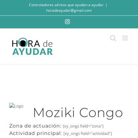
Saltar
Controladores aéreos que ayudan a ayudar
|
al
horadeayudar@gmail.com
contenido
Instagram
Moziki Congo
Zona de actuación:
[xy_ongs field="zona"]
Actividad principal:
[xy_ongs field="actividad"]