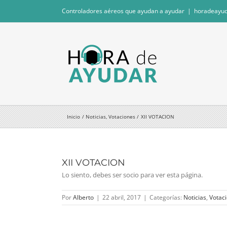
Saltar
Controladores aéreos que ayudan a ayudar
|
horadeayu
al
contenido
Inicio
Noticias
Votaciones
XII VOTACION
XII VOTACION
Lo siento, debes ser socio para ver esta página.
Por
Alberto
|
22 abril, 2017
|
Categorías:
Noticias
,
Votac