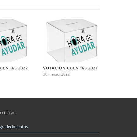
UENTAS 2022
VOTACIÓN CUENTAS 2021
VOTACIÓN
2026
30 marzo, 2022
18 mayo, 202
FO LEGAL
gradecimientos