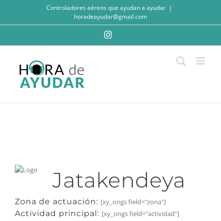
Saltar
Controladores aéreos que ayudan a ayudar
|
al
horadeayudar@gmail.com
contenido
Instagram
Jatakendeya
Zona de actuación:
[xy_ongs field="zona"]
Actividad principal:
[xy_ongs field="actividad"]