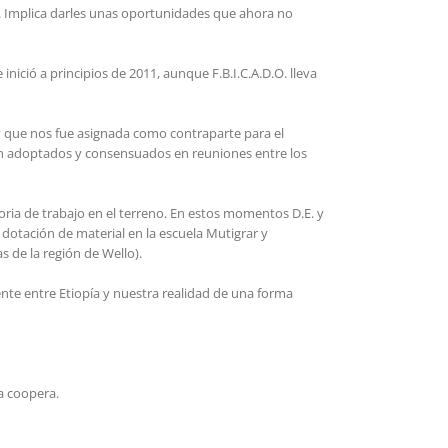
ís. Implica darles unas oportunidades que ahora no
inició a principios de 2011, aunque F.B.I.C.A.D.O. lleva
 y que nos fue asignada como contraparte para el
eron adoptados y consensuados en reuniones entre los
oria de trabajo en el terreno. En estos momentos D.E. y
 dotación de material en la escuela Mutigrar y
 de la región de Wello).
ente entre Etiopía y nuestra realidad de una forma
a coopera.