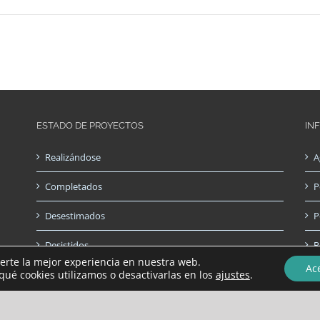
ESTADO DE PROYECTOS
IN
Realizándose
A
Completados
P
Desestimados
P
Desistidos
P
certe la mejor experiencia en nuestra web.
Ac
ué cookies utilizamos o desactivarlas en los
ajustes
.
Copyright Hora de Ayudar | All Rights Reserved | Made with
by
Bluefish