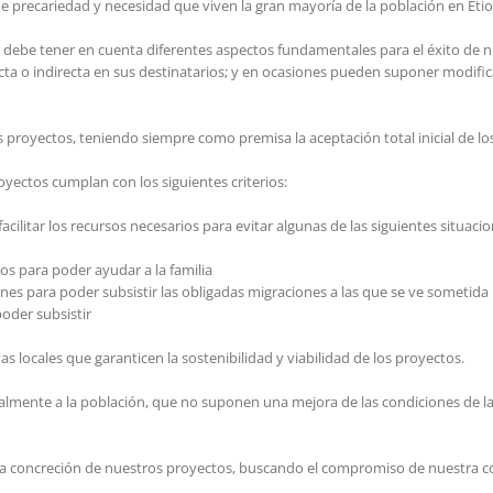
 de precariedad y necesidad que viven la gran mayoría de la población en Etio
ón debe tener en cuenta diferentes aspectos fundamentales para el éxito d
a o indirecta en sus destinatarios; y en ocasiones pueden suponer modific
proyectos, teniendo siempre como premisa la aceptación total inicial de los
oyectos cumplan con los siguientes criterios:
cilitar los recursos necesarios para evitar algunas de las siguientes situacio
os para poder ayudar a la familia
nes para poder subsistir las obligadas migraciones a las que se ve sometida 
poder subsistir
as locales que garanticen la sostenibilidad y viabilidad de los proyectos.
almente a la población, que no suponen una mejora de las condiciones de la
n la concreción de nuestros proyectos, buscando el compromiso de nuestra 