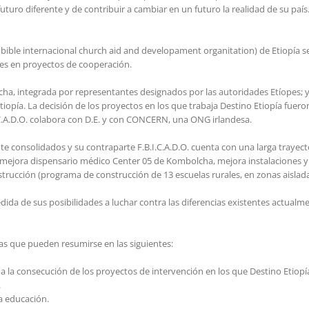
 futuro diferente y de contribuir a cambiar en un futuro la realidad de su pa
it bible internacional church aid and developament organitation) de Etiopía se 
es en proyectos de cooperación.
lcha, integrada por representantes designados por las autoridades Etíopes;
tiopía. La decisión de los proyectos en los que trabaja Destino Etiopía fu
.C.A.D.O. colabora con D.E. y con CONCERN, una ONG irlandesa.
e consolidados y su contraparte F.B.I.C.A.D.O. cuenta con una larga trayect
s: mejora dispensario médico Center 05 de Kombolcha, mejora instalaciones y
rucción (programa de construcción de 13 escuelas rurales, en zonas aisladas
dida de sus posibilidades a luchar contra las diferencias existentes actualm
ivas que pueden resumirse en las siguientes:
la consecución de los proyectos de intervención en los que Destino Etiopí
.
la educación.