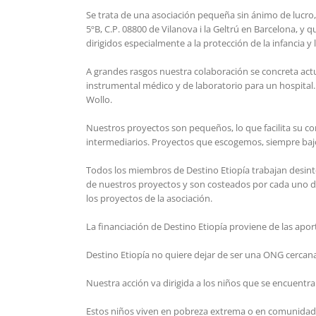
Se trata de una asociación pequeña sin ánimo de lucro, i
5ºB, C.P. 08800 de Vilanova i la Geltrú en Barcelona, 
dirigidos especialmente a la protección de la infancia y 
A grandes rasgos nuestra colaboración se concreta act
instrumental médico y de laboratorio para un hospital.
Wollo.
Nuestros proyectos son pequeños, lo que facilita su co
intermediarios. Proyectos que escogemos, siempre bajo l
Todos los miembros de Destino Etiopía trabajan desinte
de nuestros proyectos y son costeados por cada uno de
los proyectos de la asociación.
La financiación de Destino Etiopía proviene de las apo
Destino Etiopía no quiere dejar de ser una ONG cercana
Nuestra acción va dirigida a los niños que se encuentran
Estos niños viven en pobreza extrema o en comunidades 