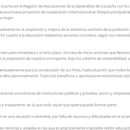
nscrita en el Registro de Asociaciones de la Generalitat de Cataluña con N.I.F
y que promueve proyectos de cooperación internacional en Etiopía principalm
la mujer.
ualmente en la ampliación y mejora de la asistencia sanitaria de la poblac
 En cuanto a la educación realizamos acciones concretas, según sus necesidad
nsecución inmediata o a corto plazo. Se trata de micro-acciones que llevam
a aceptación de nuestra contraparte, bajo los criterios de sostenibilidad, u
resadamente para la consecución de sus fines, hasta el punto que todos los 
 ellos personalmente. Todos los beneficios y aportaciones económicas obt
rtaciones económicas de instituciones públicas y privadas, socios y empresas
 y trasparente, en la que todo aquel que quiera pueda formar parte.
 en una situación vulnerable, por falta de recursos y dificultades en el acce
remotas y aisladas en las que es prácticamente imposible recibir educación 