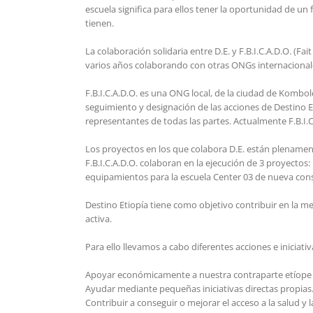
escuela significa para ellos tener la oportunidad de un
tienen.
La colaboración solidaria entre D.E. y F.B.I.C.A.D.O. (Fa
varios años colaborando con otras ONGs internacional
F.B.I.C.A.D.O. es una ONG local, de la ciudad de Kombo
seguimiento y designación de las acciones de Destino E
representantes de todas las partes. Actualmente F.B.I
Los proyectos en los que colabora D.E. están plenament
F.B.I.C.A.D.O. colaboran en la ejecución de 3 proyecto
equipamientos para la escuela Center 03 de nueva const
Destino Etiopía tiene como objetivo contribuir en la me
activa.
Para ello llevamos a cabo diferentes acciones e iniciat
Apoyar económicamente a nuestra contraparte etíope a 
Ayudar mediante pequeñas iniciativas directas propias
Contribuir a conseguir o mejorar el acceso a la salud y 