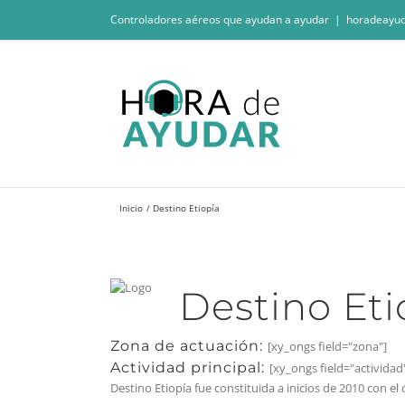
Saltar
Controladores aéreos que ayudan a ayudar
|
horadeayu
al
contenido
Inicio
Destino Etiopía
Destino Eti
Zona de actuación:
[xy_ongs field="zona"]
Actividad principal:
[xy_ongs field="actividad
Destino Etiopía fue constituida a inicios de 2010 con el 