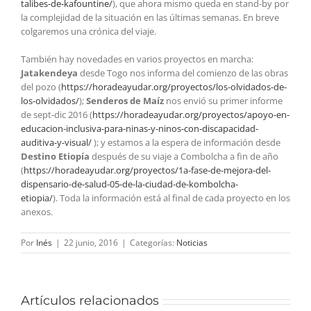
talibes-de-kafountine/
), que ahora mismo queda en stand-by por
la complejidad de la situación en las últimas semanas. En breve
colgaremos una crónica del viaje.
También hay novedades en varios proyectos en marcha:
Jatakendeya
desde Togo nos informa del comienzo de las obras
del pozo (
https://horadeayudar.org/proyectos/los-olvidados-de-
los-olvidados/
);
Senderos de Maíz
nos envió su primer informe
de sept-dic 2016 (
https://horadeayudar.org/proyectos/apoyo-en-
educacion-inclusiva-para-ninas-y-ninos-con-discapacidad-
auditiva-y-visual/
); y estamos a la espera de información desde
Destino Etiopía
después de su viaje a Combolcha a fin de año
(
https://horadeayudar.org/proyectos/1a-fase-de-mejora-del-
dispensario-de-salud-05-de-la-ciudad-de-kombolcha-
etiopia/
). Toda la información está al final de cada proyecto en los
anexos.
Por
Inés
|
22 junio, 2016
|
Categorías:
Noticias
Artículos relacionados