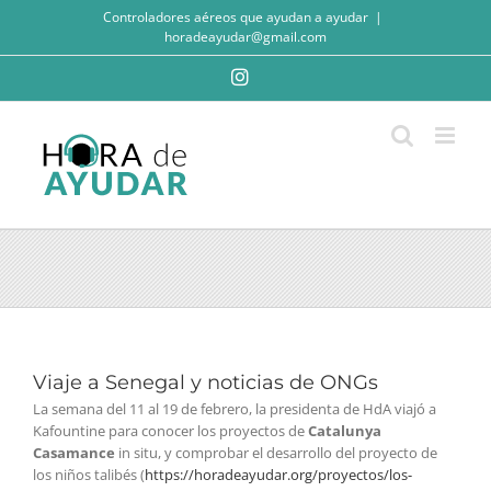
Saltar
Controladores aéreos que ayudan a ayudar
|
al
horadeayudar@gmail.com
contenido
Instagram
Viaje a Senegal y noticias de ONGs
La semana del 11 al 19 de febrero, la presidenta de HdA viajó a
Kafountine para conocer los proyectos de
Catalunya
Casamance
in situ, y comprobar el desarrollo del proyecto de
los niños talibés (
https://horadeayudar.org/proyectos/los-