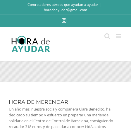
Saltar
Controladores aéreos que ayudan a ayudar
|
al
horadeayudar@gmail.com
contenido
Instagram
HORA DE MERENDAR
Un año más, nuestra socia y compañera Clara Benedito, ha
dedicado su tiempo y esfuerzo en preparar una merienda
solidaria en el Centro de Control de Barcelona, consiguiendo
recaudar 318 euros y de paso dar a conocer HdA a otros