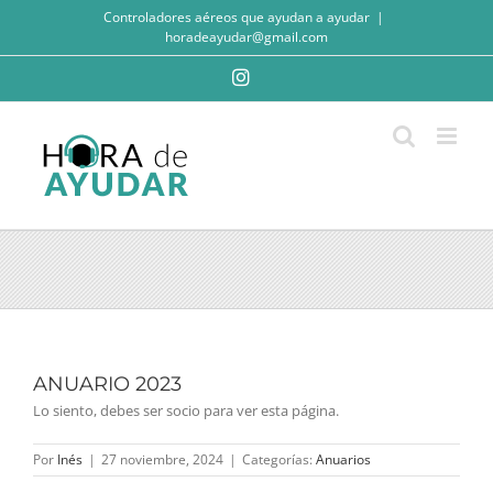
Saltar
Controladores aéreos que ayudan a ayudar
|
al
horadeayudar@gmail.com
contenido
Instagram
ANUARIO 2023
Lo siento, debes ser socio para ver esta página.
Por
Inés
|
27 noviembre, 2024
|
Categorías:
Anuarios